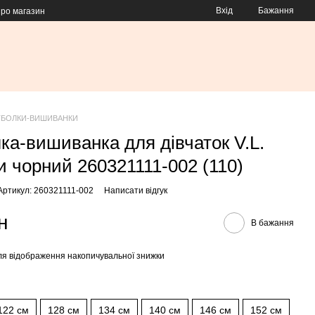
Вхід
Бажання
про магазин
ТБОЛКИ-ВИШИВАНКИ
ка-вишиванка для дівчаток V.L.
и чорний 260321111-002 (110)
Артикул: 260321111-002
Написати відгук
н
В бажання
я відображення накопичувальної знижки
122 см
128 см
134 см
140 см
146 см
152 см