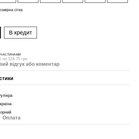
озмірна сітка
В кредит
 ЧАСТИНАМИ
і по 124.75 грн
вий відгук або коментар
стики
улікра
країна
орний
Оплата