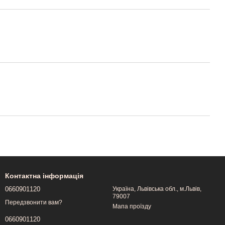
Контактна інформація
0660901120
Україна, Львівська обл., м.Львів,
79007
Передзвонити вам?
Мапа проїзду
0660901120