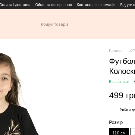
Оплата і доставка
Обмін та повернення
Контактна інформація
Відгуки 
Головна
ФУ
Футбол
Колоск
В наявності
499 гр
Увійти
дл
%
Розмір
110 см