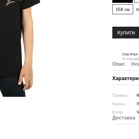
158 см
Р
Купити
ПОКУПКА
4 платеж
Опис
Но
Характери
Тканина
Ф
Країна
У
Колір
Ч
Доставка