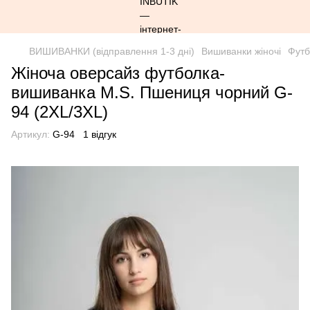
ВИШИВАНКИ (відправлення 1-3 дні)
Вишиванки жіночі
Футб
Жіноча оверсайз футболка-
вишиванка M.S. Пшениця чорний G-
94 (2XL/3XL)
Артикул:
G-94
1 відгук