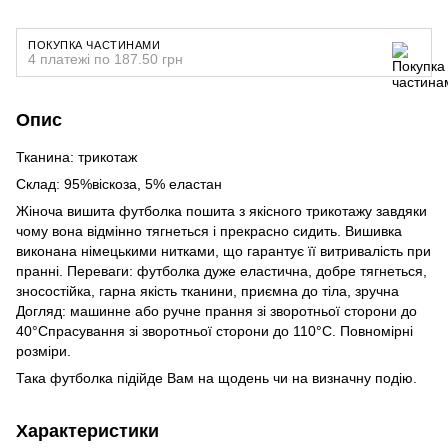
ПОКУПКА ЧАСТИНАМИ
4 платежі по 187.50 грн
Опис
Тканина: трикотаж
Склад: 95%віскоза, 5% еластан
Жіноча вишита футболка пошита з якісного трикотажу завдяки
чому вона відмінно тягнеться і прекрасно сидить. Вишивка
виконана німецькими нитками, що гарантує її витривалість при
пранні. Переваги: футболка дуже еластична, добре тягнеться,
зносостійка, гарна якість тканини, приємна до тіла, зручна
Догляд: машинне або ручне прання зі зворотньої сторони до
40°Спрасування зі зворотньої сторони до 110°С. Повномірні
розміри.
Така футболка підійде Вам на щодень чи на визначну подію.
Характеристики