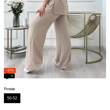
−37%
4
Розмір
50-52