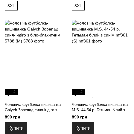
3XL
3XL
4
4
1
Чоловіча футболка-вишиванка
Чоловіча футболка-вишиванка
Galych Зорепад синя-індіго з
M.S. 44-54 р. Гетьман білий з
біло-блакитним 5788 (M)
синім mf361 (S)
890 грн
890 грн
Купити
Купити