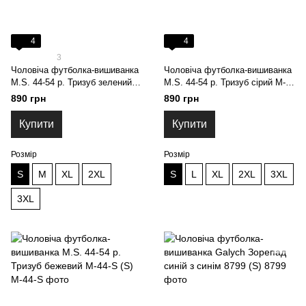
4
4
3
Чоловіча футболка-вишиванка
Чоловіча футболка-вишиванка
M.S. 44-54 р. Тризуб зелений
M.S. 44-54 р. Тризуб сірий M-
M-42 (S)
43-S (S)
890 грн
890 грн
Купити
Купити
Розмір
Розмір
S
M
XL
2XL
S
L
XL
2XL
3XL
3XL