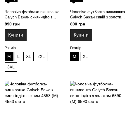
Чоловіча футболка-вишиванка
Чоловіча футболка-вишиванка
Galych Бажан синя-індіго з
Galych Бажан синій з золотим
синім 6799 (M)
5645 (M)
890 грн
890 грн
Купити
Купити
Розмір
Розмір
M
L
XL
2XL
M
XL
3XL