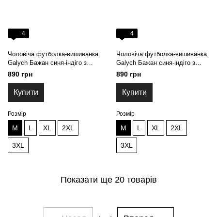
4
4
Чоловіча футболка-вишиванка
Чоловіча футболка-вишиванка
Galych Бажан синя-індіго з
Galych Бажан синя-індіго з
сірим 4553 (M)
золотом 6590 (M)
890 грн
890 грн
Купити
Купити
Розмір
Розмір
M
L
XL
2XL
M
L
XL
2XL
3XL
3XL
Показати ще 20 товарів