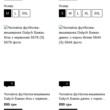
Розмір
Розмір
M
L
3XL
S
M
L
XL
3XL
4
4
Чоловіча футболка-вишиванка
Чоловіча футболка-вишиванка
Galych Бажан біла з червоним
Galych Бажан джинс з чорно-
5678 (S)
білим 5644 (S)
890 грн
890 грн