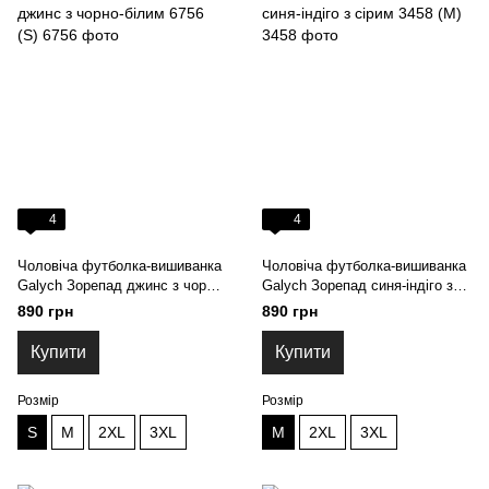
4
4
Чоловіча футболка-вишиванка
Чоловіча футболка-вишиванка
Galych Зорепад джинс з чорно-
Galych Зорепад синя-індіго з
білим 6756 (S)
сірим 3458 (M)
890 грн
890 грн
Купити
Купити
Розмір
Розмір
S
M
2XL
3XL
M
2XL
3XL