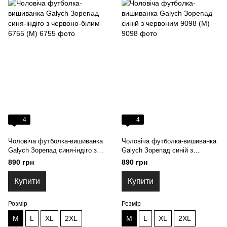
4
4
Чоловіча футболка-вишиванка
Чоловіча футболка-вишиванка
Galych Зорепад синя-індіго з
Galych Зорепад синій з
червоно-білим 6755 (M)
червоним 9098 (M)
890 грн
890 грн
Купити
Купити
Розмір
Розмір
M
L
XL
2XL
M
L
XL
2XL