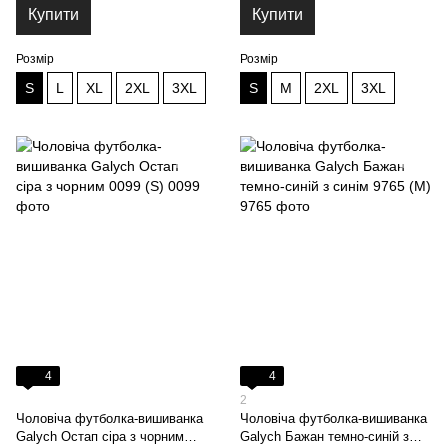
Купити
Купити
Розмір
Розмір
S
L
XL
2XL
3XL
S
M
2XL
3XL
4
4
2
Чоловіча футболка-вишиванка
Чоловіча футболка-вишиванка
Galych Остап сіра з чорним
Galych Бажан темно-синій з