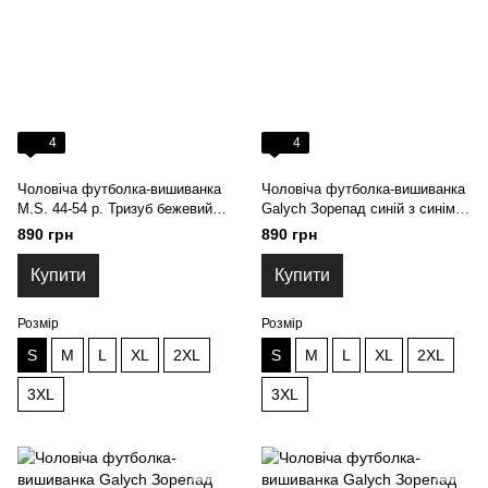
4
4
Чоловіча футболка-вишиванка
Чоловіча футболка-вишиванка
M.S. 44-54 р. Тризуб бежевий
Galych Зорепад синій з синім
M-44-S (S)
8799 (S)
890 грн
890 грн
Купити
Купити
Розмір
Розмір
S
M
L
XL
2XL
S
M
L
XL
2XL
3XL
3XL