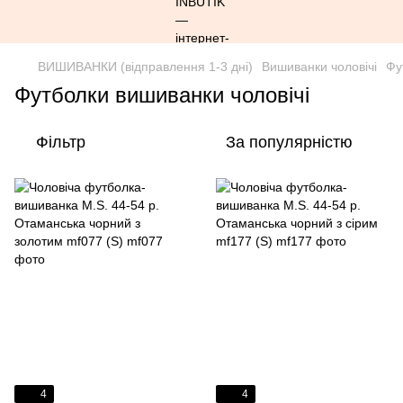
ВИШИВАНКИ (відправлення 1-3 дні)
Вишиванки чоловічі
Фу
Футболки вишиванки чоловічі
Фільтр
За популярністю
4
4