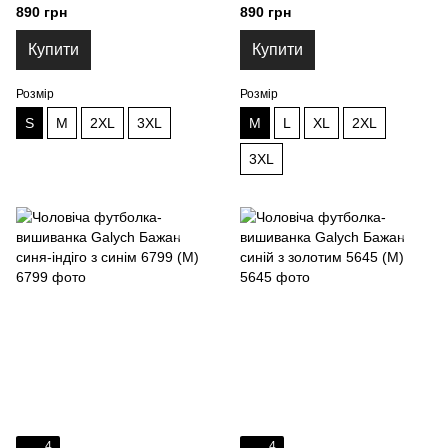
0099 (S)
синім 9765 (M)
890 грн
890 грн
Купити
Купити
Розмір
Розмір
S
M
2XL
3XL
M
L
XL
2XL
3XL
4
4