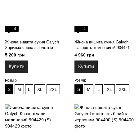
4
4
Жіноча вишита сукня Galych
Жіноча вишита сукня Galych
Харизма чорна з золотом
Папороть темно-синій 904421
39224(S)
(S)
5 200 грн
4 960 грн
Купити
Купити
Розмір
Розмір
S
M
L
XL
2XL
S
M
L
XL
2XL