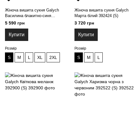
Жіноча вишита сукня Galych
Жіноча вишита сукня Galych
Василина блакитно-синя
Марта білий 392424 (S)
392211 (S)
5 590 грн
3 720 грн
Купити
Купити
Розмір
Розмір
S
M
L
XL
2XL
S
M
L