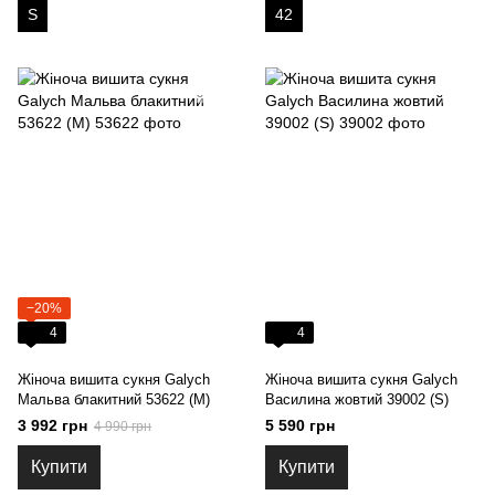
S
42
−20%
4
4
Жіноча вишита сукня Galych
Жіноча вишита сукня Galych
Мальва блакитний 53622 (M)
Василина жовтий 39002 (S)
3 992 грн
5 590 грн
4 990 грн
Купити
Купити