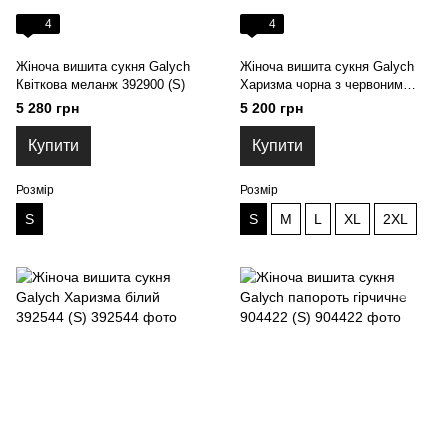
4
4
Жіноча вишита сукня Galych
Жіноча вишита сукня Galych
Квіткова меланж 392900 (S)
Харизма чорна з червоним
392522 (S)
5 280 грн
5 200 грн
Купити
Купити
Розмір
Розмір
S
S
M
L
XL
2XL