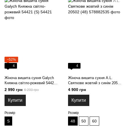
−52%
4
4
Жіноча вишита сукня Galych
Жіноча вишита сукня A.L.
Княжна світло-рожевий 54421
Святкове жовтий з синім 20502
(S)
(48)
2 990 грн
4 900 грн
6 200 грн
Купити
Купити
Розмір
Розмір
S
48
50
60