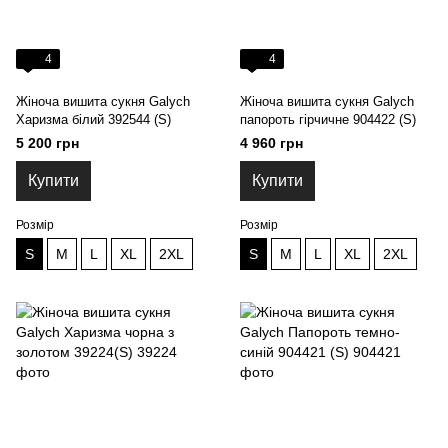
4
4
Жіноча вишита сукня Galych
Жіноча вишита сукня Galych
Харизма білий 392544 (S)
папороть гірчичне 904422 (S)
5 200 грн
4 960 грн
Купити
Купити
Розмір
Розмір
S
M
L
XL
2XL
S
M
L
XL
2XL