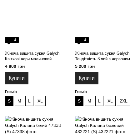
4
4
Жіноча вишита сукня Galych
Жіноча вишита сукня Galych
Квіткові чари малиновий
Тендітність білий з червоним
904429 (S)
904400 (S)
4 800 грн
5 200 грн
Купити
Купити
Розмір
Розмір
S
M
L
XL
S
M
L
XL
2XL