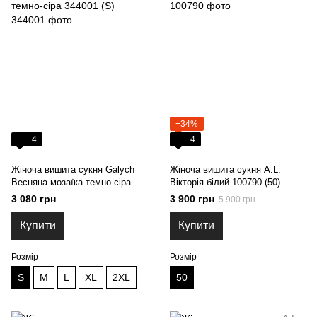
−34%
4
4
Жіноча вишита сукня Galych
Жіноча вишита сукня A.L.
Весняна мозаїка темно-сіра
Вікторія білий 100790 (50)
344001 (S)
3 080 грн
3 900 грн
5 900 грн
Купити
Купити
Розмір
Розмір
S
M
L
XL
2XL
50