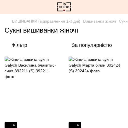
ВИШИВАНКИ (відправлення 1-3 дні)
Вишиванки жіночі
Сукн
Сукні вишиванки жіночі
Фільтр
За популярністю
4
4