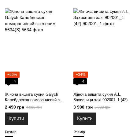
−50%
−34%
4
4
Жіноча вишита сукня Galych
Жіноча вишита сукня A.L.
Калейдоскоп помаранчевий з
Захисниця хакі 902001_1 (42)
зеленим 5634(S)
2 490 грн
3 900 грн
4 990 грн
5 900 грн
Купити
Купити
Розмір
Розмір