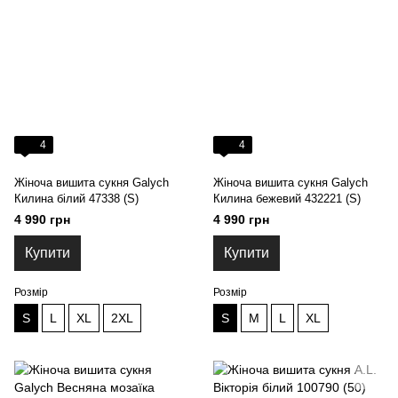
4
4
Жіноча вишита сукня Galych
Жіноча вишита сукня Galych
Килина білий 47338 (S)
Килина бежевий 432221 (S)
4 990 грн
4 990 грн
Купити
Купити
Розмір
Розмір
S
L
XL
2XL
S
M
L
XL