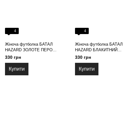
4
4
Жіноча футболка БАТАЛ
Жіноча футболка БАТАЛ
HAZARD ЗОЛОТЕ ПЕРО
HAZARD БЛАКИТНИЙ
чорний 23246 (3XL)
МЕТЕЛИК рожева 23465 (4XL)
330 грн
330 грн
Купити
Купити