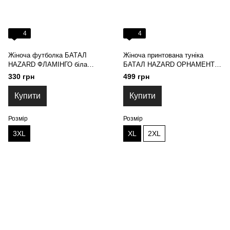
4
4
Жіноча футболка БАТАЛ
Жіноча принтована туніка
HAZARD ФЛАМІНГО біла
БАТАЛ HAZARD ОРНАМЕНТ
211793 (3XL)
ЧОРНИЙ біла 23420 (XL)
330 грн
499 грн
Купити
Купити
Розмір
Розмір
3XL
XL
2XL