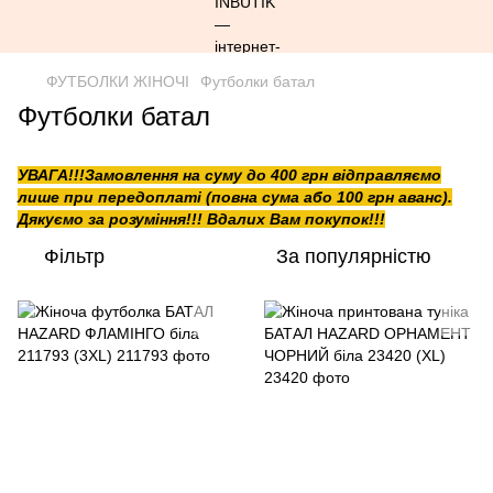
ФУТБОЛКИ ЖІНОЧІ
Футболки батал
Футболки батал
УВАГА!!!Замовлення на суму до 400 грн відправляємо
лише при передоплаті (повна сума або 100 грн аванс).
Дякуємо за розуміння!!! Вдалих Вам покупок!!!
Фільтр
За популярністю