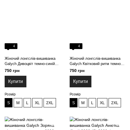
4
4
Жіночий лонгслів-вишиванка
Жіночий лонгслів-вишиванка
Galych Дивоцвіт темно-синій
Galych Квітковий ритм темно-
56778 (S)
синій 34990 (S)
750 грн
750 грн
Купити
Купити
Розмір
Розмір
S
M
L
XL
2XL
S
M
L
XL
2XL