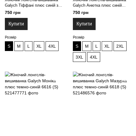
Galych Тіффані плюс синій з
Galych Анютка плюс синій
золотом 6622 (S)
6607 (S)
750 грн
750 грн
Купити
Купити
Розмір
Розмір
S
M
L
XL
4XL
S
M
L
XL
2XL
3XL
4XL