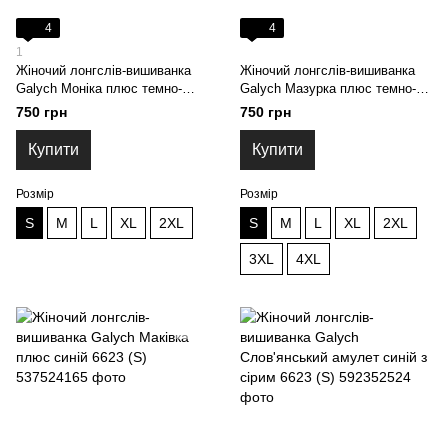
4
4
1
Жіночий лонгслів-вишиванка
Жіночий лонгслів-вишиванка
Galych Моніка плюс темно-
Galych Мазурка плюс темно-
синій 6616 (S)
синій 6618 (S)
750 грн
750 грн
Купити
Купити
Розмір
Розмір
S
M
L
XL
2XL
S
M
L
XL
2XL
3XL
4XL