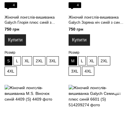
4
4
Жіночий лонгслів-вишиванка
Жіночий лонгслів-вишиванка
Galych Глорія плюс синій з
Galych Зоряна ніч синій з синім
рожевим 6615 (S)
6622 (M)
750 грн
750 грн
Купити
Купити
Розмір
Розмір
S
L
XL
2XL
3XL
M
L
XL
2XL
4XL
3XL
4XL