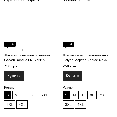
4
4
1
Жіночий лонгслів-вишиванка
Жіночий лонгслів-вишиванка
Galych Зоряна ніч білий з
Galych Марсель плюс білий
фіолетовим 6624 (S)
6626 (S)
750 грн
750 грн
Купити
Купити
Розмір
Розмір
S
M
L
XL
2XL
S
M
L
XL
2XL
3XL
4XL
3XL
4XL