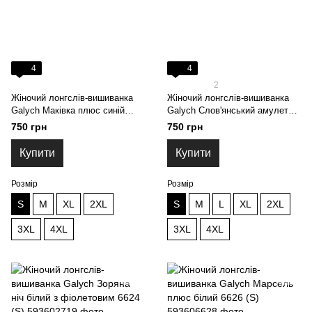
4
4
2
Жіночий лонгслів-вишиванка
Жіночий лонгслів-вишиванка
Galych Маківка плюс синій
Galych Слов'янський амулет
6623 (S)
синій з сірим 6623 (S)
750 грн
750 грн
Купити
Купити
Розмір
Розмір
S
M
XL
2XL
S
M
L
XL
2XL
3XL
4XL
3XL
4XL