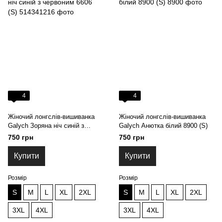
4
4
Жіночий лонгслів-вишиванка
Жіночий лонгслів-вишиванка
Galych Зоряна ніч синій з
Galych Анютка білий 8900 (S)
червоним 6606 (S)
750 грн
750 грн
Купити
Купити
Розмір
Розмір
S
M
L
XL
2XL
S
M
L
XL
2XL
3XL
4XL
3XL
4XL