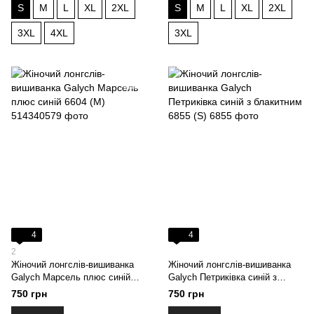
S
M
L
XL
2XL
S
M
L
XL
2XL
3XL
4XL
3XL
4
4
2
Жіночий лонгслів-вишиванка
Жіночий лонгслів-вишиванка
Galych Марсель плюс синій
Galych Петриківка синій з
6604 (M)
блакитним 6855 (S)
750 грн
750 грн