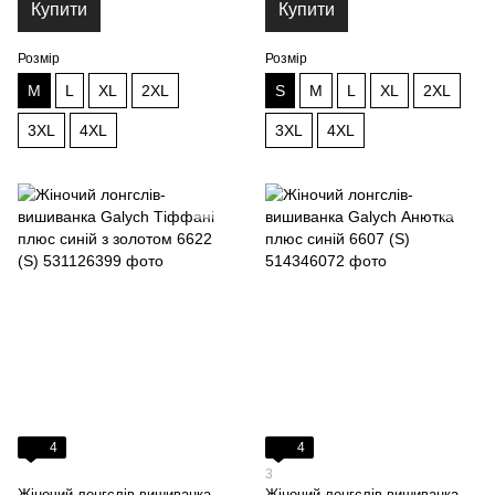
Купити
Купити
Розмір
Розмір
M
L
XL
2XL
S
M
L
XL
2XL
3XL
4XL
3XL
4XL
4
4
3
Жіночий лонгслів-вишиванка
Жіночий лонгслів-вишиванка