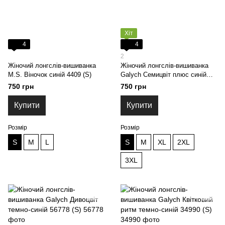
Хіт
4
4
2
Жіночий лонгслів-вишиванка
Жіночий лонгслів-вишиванка
M.S. Віночок синій 4409 (S)
Galych Семицвіт плюс синій
6601 (S)
750 грн
750 грн
Купити
Купити
Розмір
Розмір
S
M
L
S
M
XL
2XL
3XL