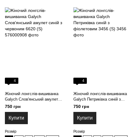
4
4
Жіночий лонгслів-вишиванка
Жіночий лонгслів-вишиванка
Galych Слов'янський амулет
Galych Петриківка синій з
синій з червоним 6620 (S)
фіолетовим 3456 (S)
750 грн
750 грн
Купити
Купити
Розмір
Розмір