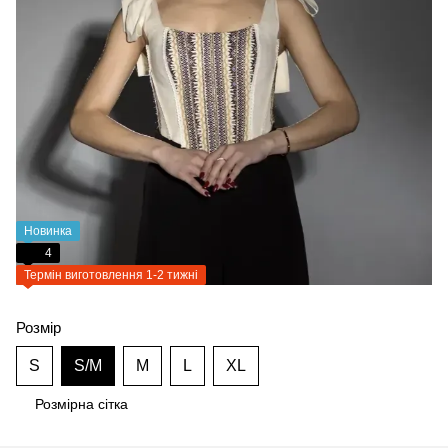
Новинка
4
Термін виготовлення 1-2 тижні
Розмір
S
S/M
M
L
XL
Розмірна сітка