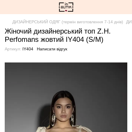
ДИЗАЙНЕРСЬКИЙ ОДЯГ (термін виготовлення 7-14 днів)
ДИ
Жіночий дизайнерський топ Z.H.
Perfomans жовтий IY404 (S/M)
Артикул:
IY404
Написати відгук