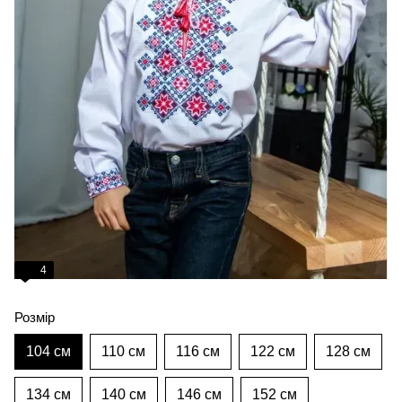
4
Розмір
104 см
110 см
116 см
122 см
128 см
134 см
140 см
146 см
152 см