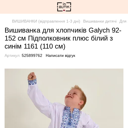
ВИШИВАНКИ (відправлення 1-3 дні)
Вишиванки дитячі
Для 
Вишиванка для хлопчиків Galych 92-
152 см Підполковник плюс білий з
синім 1161 (110 см)
Артикул:
525899762
Написати відгук