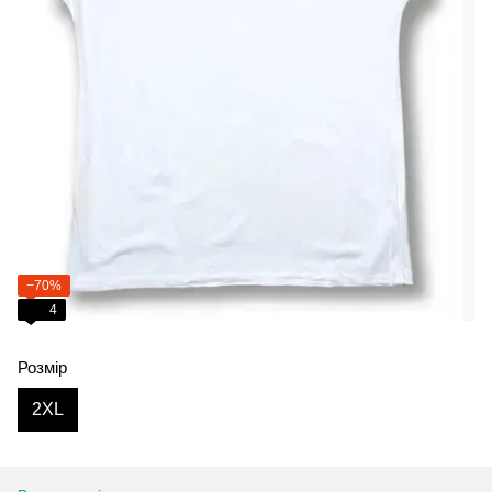
−70%
4
Розмір
2XL