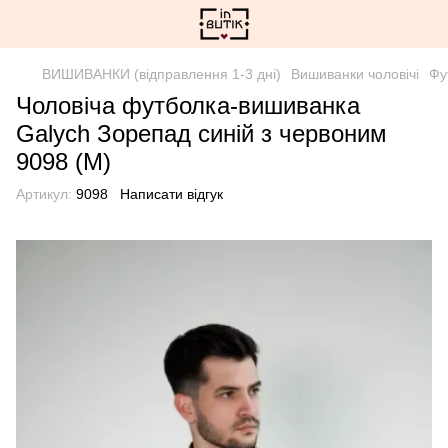
ВИШИВАНКИ (відправлення 1-3 дні)
Вишиванки чоловічі
Фу
Чоловіча футболка-вишиванка
Galych Зорепад синій з червоним
9098 (M)
Артикул:
9098
Написати відгук