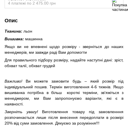
4 платежі по 2 475.00 грн
Опис
Тканина:
льон
Вишивка:
машинна
Якщо ви не впевнені щодо розміру - зверніться до наших
менеджерів, ми завжди раді Вам допомогти
Для правильного підбору розміру, надайте наступні дані: зріст,
обхват талії, обхват грудей
Важливо!
Ви можете замовити будь – який розмір під
індивідуальний пошив. Термін виготовлення 4-6 тижнів.
Якщо
вишиванка потрібна в більш короткі терміни, зв'яжіться з
менеджером, ми Вам запропонуємо варіанти, які є в
наявності.
Зверніть увагу!
Виготовлення товару під замовленння
розпочинається лише після внесення передоплати в розмірі
20% від суми замовлення. Дякуємо за розуміння!!!