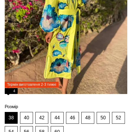
Термін виготовленя 2-3 тижні
4
Розмір
38
40
42
44
46
48
50
52
54
56
58
60