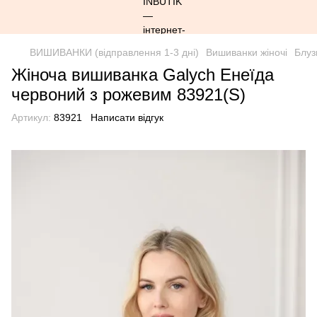
ВИШИВАНКИ (відправлення 1-3 дні)
Вишиванки жіночі
Блуз
Жіноча вишиванка Galych Енеїда
червоний з рожевим 83921(S)
Артикул:
83921
Написати відгук