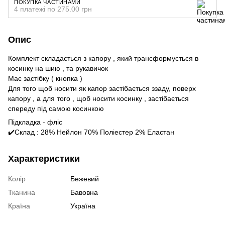
ПОКУПКА ЧАСТИНАМИ
4 платежі по 275.00 грн
Опис
Комплект складається з капору , який трансформується в
косинку на шию , та рукавичок
Має застібку ( кнопка )
Для того щоб носити як капор застібається ззаду, поверх
капору , а для того , щоб носити косинку , застібається
спереду під самою косинкою
Підкладка - фліс
✔️Склад : 28% Нейлон 70% Поліестер 2% Еластан
Характеристики
Колір
Бежевий
Тканина
Бавовна
Країна
Україна