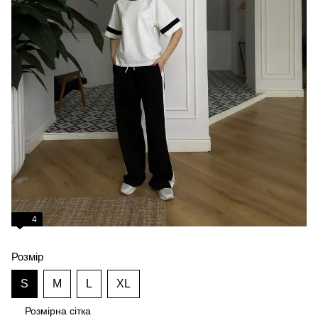
4
Розмір
S
M
L
XL
Розмірна сітка