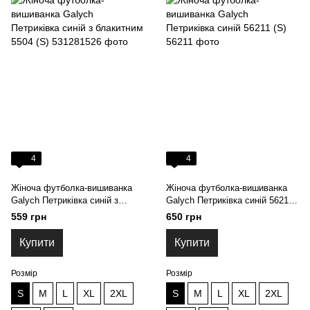
4
4
Жіноча футболка-вишиванка
Жіноча футболка-вишиванка
Galych Петриківка синій з
Galych Петриківка синій 56211
блакитним 5504 (S)
(S)
559 грн
650 грн
Купити
Купити
Розмір
Розмір
S
M
L
XL
2XL
S
M
L
XL
2XL