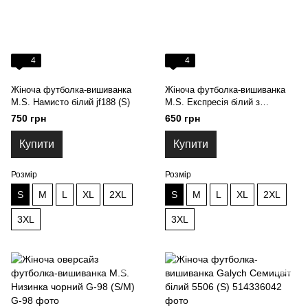
4
4
Жіноча футболка-вишиванка
Жіноча футболка-вишиванка
M.S. Намисто білий jf188 (S)
M.S. Експресія білий з
блакитним jf042 (S)
750 грн
650 грн
Купити
Купити
Розмір
Розмір
S
M
L
XL
2XL
S
M
L
XL
2XL
3XL
3XL