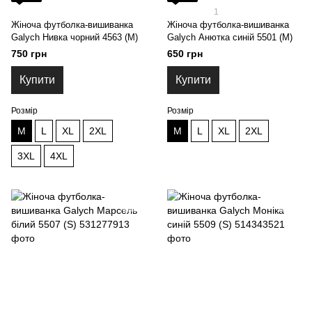
1
Жіноча футболка-вишиванка
Жіноча футболка-вишиванка
Galych Нивка чорний 4563 (M)
Galych Анютка синій 5501 (M)
750 грн
650 грн
Купити
Купити
Розмір
Розмір
M
L
XL
2XL
M
L
XL
2XL
3XL
4XL