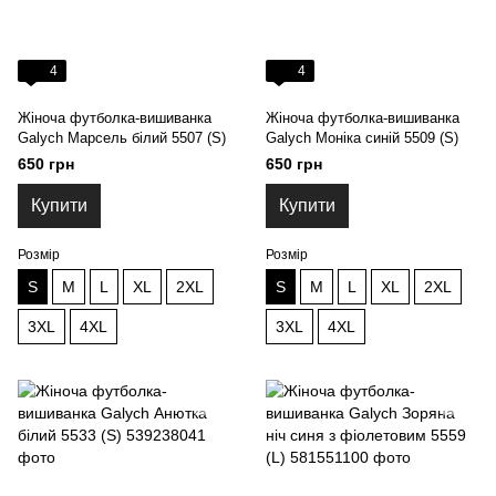
4
4
Жіноча футболка-вишиванка
Жіноча футболка-вишиванка
Galych Марсель білий 5507 (S)
Galych Моніка синій 5509 (S)
650 грн
650 грн
Купити
Купити
Розмір
Розмір
S
M
L
XL
2XL
S
M
L
XL
2XL
3XL
4XL
3XL
4XL