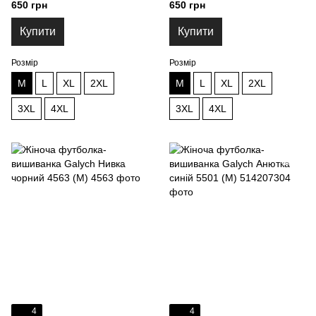
блакитним 4560 (M)
червоним 4561 (M)
650 грн
650 грн
Купити
Купити
Розмір
Розмір
M
L
XL
2XL
M
L
XL
2XL
3XL
4XL
3XL
4XL
4
4