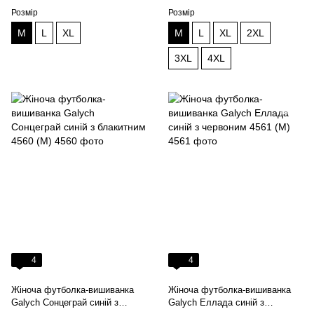
Розмір
Розмір
M
L
XL
M
L
XL
2XL
3XL
4XL
4
4
Жіноча футболка-вишиванка
Жіноча футболка-вишиванка
Galych Сонцеграй синій з
Galych Еллада синій з