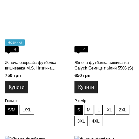
Новинка
4
4
Жіноча оверсайз футболка-
Жіноча футболка-вишиванка
вишиванка M.S. Низинка
Galych Семицвіт білий 5506 (S)
чорний G-98 (S/M)
750 грн
650 грн
Купити
Купити
Розмір
Розмір
S/M
L/XL
S
M
L
XL
2XL
3XL
4XL