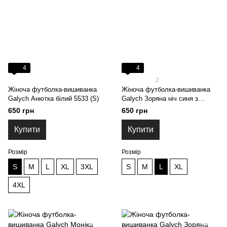
4
4
2
Жіноча футболка-вишиванка
Жіноча футболка-вишиванка
Galych Анютка білий 5533 (S)
Galych Зоряна ніч синя з
фіолетовим 5559 (L)
650 грн
650 грн
Купити
Купити
Розмір
Розмір
S
M
L
XL
3XL
S
M
L
XL
4XL