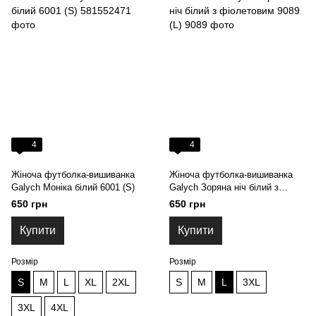
4
4
Жіноча футболка-вишиванка
Жіноча футболка-вишиванка
Galych Моніка білий 6001 (S)
Galych Зоряна ніч білий з
фіолетовим 9089 (L)
650 грн
650 грн
Купити
Купити
Розмір
Розмір
S
M
L
XL
2XL
S
M
L
3XL
3XL
4XL