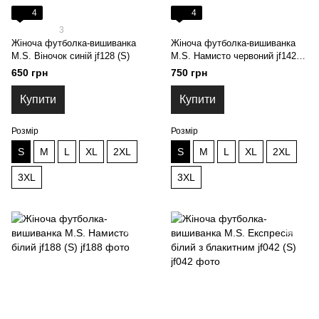
4
4
3
Жіноча футболка-вишиванка
Жіноча футболка-вишиванка
M.S. Віночок синій jf128 (S)
M.S. Намисто червоний jf142
(S)
650 грн
750 грн
Купити
Купити
Розмір
Розмір
S
M
L
XL
2XL
S
M
L
XL
2XL
3XL
3XL