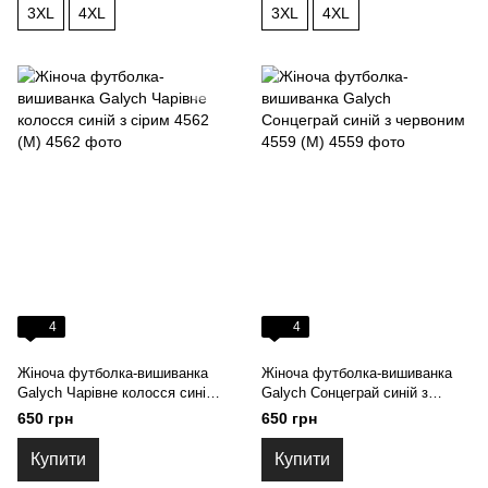
3XL
4XL
3XL
4XL
4
4
Жіноча футболка-вишиванка
Жіноча футболка-вишиванка
Galych Чарівне колосся синій з
Galych Сонцеграй синій з
сірим 4562 (M)
червоним 4559 (M)
650 грн
650 грн
Купити
Купити