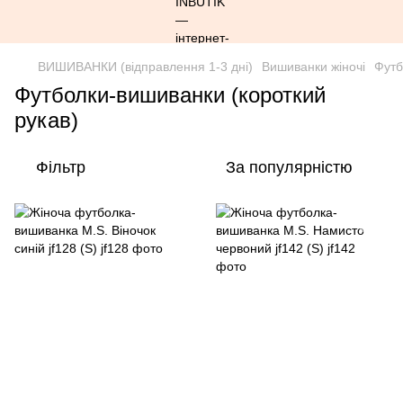
ВИШИВАНКИ (відправлення 1-3 дні)
Вишиванки жіночі
Футб
Футболки-вишиванки (короткий
рукав)
Фільтр
За популярністю