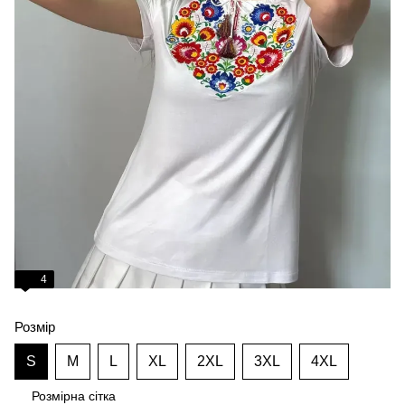
4
Розмір
S
M
L
XL
2XL
3XL
4XL
Розмірна сітка