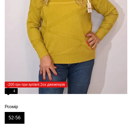
-200 грн при купівлі 2ох джемперів
4
Розмір
52-56