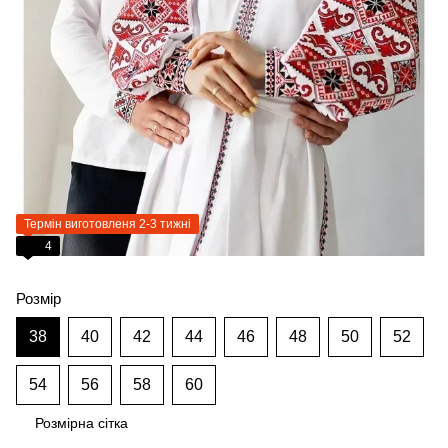
Термін виготовленя 2-3 тижні
4
Розмір
38
40
42
44
46
48
50
52
54
56
58
60
Розмірна сітка