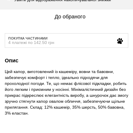
До обраного
ПОКУПКА ЧАСТИНАМИ
4 платежі по 142.50 грн
Опис
Цей капор, виготовлений із кашеміру, вовни та бавовни,
забезпечує комфорт і тепло, ідеально підходячи для
прохолодної погоди. Те, що немає флісової підкладки, робить
його легким і приємним у носінні. Мінімалістичний дизайн без
прикрас підкреслює елегантність виробу, а шнурочок дає змогу
зручно стягнути капор овалом обличчя, забезпечуючи щільне
прилягання. Склад: 12% кашемір, 35% шерсть, 50% бавовна,
3% еластан.