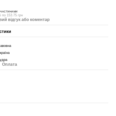
 ЧАСТИНАМИ
і по 153.75 грн
вий відгук або коментар
стики
авовна
країна
удра
Оплата