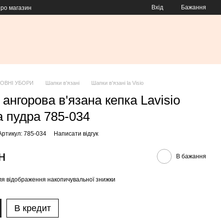
Вхід
Бажання
про магазин
ОВНІ УБОРИ
Шапки в'язані
Шапки в'язані la Visio
ангорова в'язана кепка Lavisio
а пудра 785-034
Артикул: 785-034
Написати відгук
н
В бажання
я відображення накопичувальної знижки
В кредит