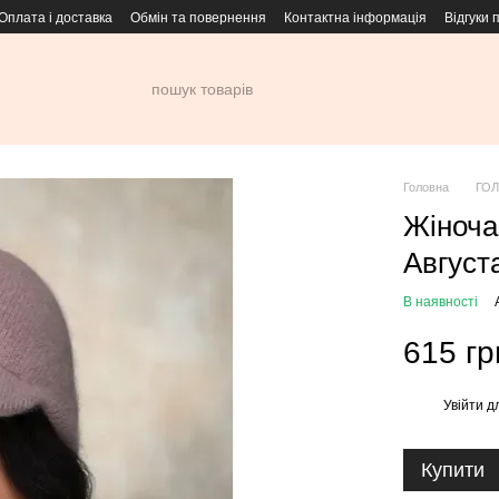
Оплата і доставка
Обмін та повернення
Контактна інформація
Відгуки 
Головна
ГОЛ
Жіноча 
Август
В наявності
615 гр
Увійти
дл
%
Купити