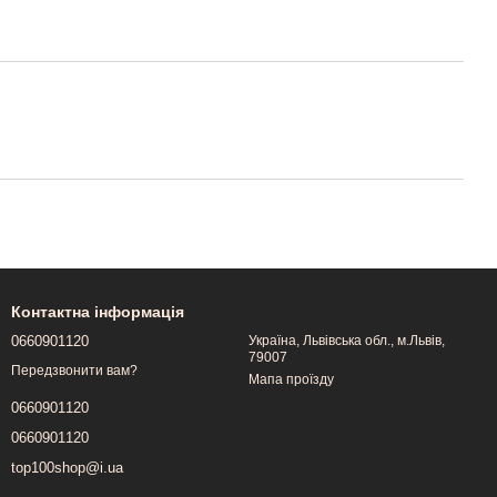
Контактна інформація
0660901120
Україна, Львівська обл., м.Львів,
79007
Передзвонити вам?
Мапа проїзду
0660901120
0660901120
top100shop@i.ua