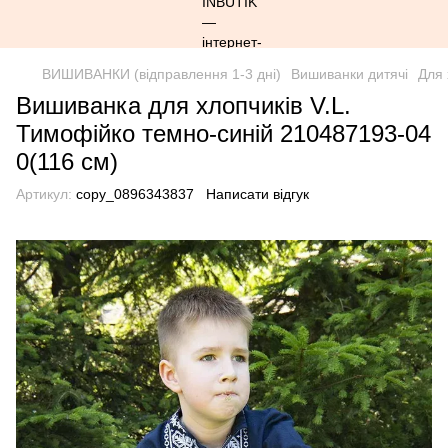
ВИШИВАНКИ (відправлення 1-3 дні)
Вишиванки дитячі
Для 
Вишиванка для хлопчиків V.L.
Тимофійко темно-синій 210487193-04
0(116 см)
Артикул:
copy_0896343837
Написати відгук