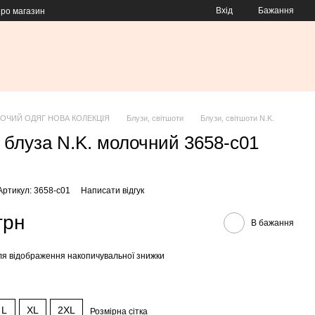
Вхід
Бажання
про магазин
ОЧИЙ ОДЯГ НОВА КОЛЕКЦІЯ
Блузи, світшоти
Блузи, світшоти N.K.
 блуза N.K. молочний 3658-c01
Артикул: 3658-c01
Написати відгук
грн
В бажання
я відображення накопичувальної знижки
L
XL
2XL
Розмірна сітка