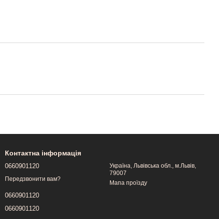
Контактна інформація
0660901120
Україна, Львівська обл., м.Львів,
79007
Передзвонити вам?
Мапа проїзду
0660901120
0660901120