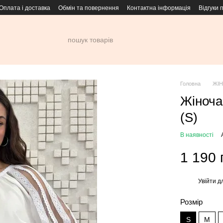
Оплата і доставка
Обмін та повернення
Контактна інформація
Відгуки 
Головна
ЖІН
Жіноча
(S)
В наявності
1 190 
Увійти
дл
%
Розмір
S
M