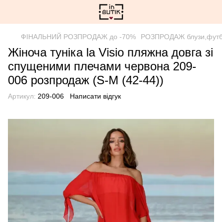
ФІНАЛЬНИЙ РОЗПРОДАЖ до -70%
РОЗПРОДАЖ блузи,футб
Жіноча туніка la Visio пляжна довга зі
спущеними плечами червона 209-
006 розпродаж (S-M (42-44))
Артикул:
209-006
Написати відгук