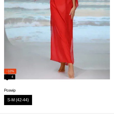
−10%
4
Розмір
S-M (42-44)