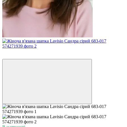
−34%
4
В наявності