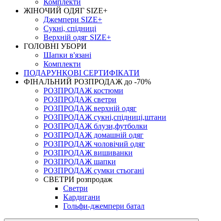
Комплекти
ЖІНОЧИЙ ОДЯГ SIZE+
Джемпери SIZE+
Сукні, спідниці
Верхній одяг SIZE+
ГОЛОВНІ УБОРИ
Шапки в'язані
Комплекти
ПОДАРУНКОВІ СЕРТИФІКАТИ
ФІНАЛЬНИЙ РОЗПРОДАЖ до -70%
РОЗПРОДАЖ костюми
РОЗПРОДАЖ светри
РОЗПРОДАЖ верхній одяг
РОЗПРОДАЖ сукні,спідниці,штани
РОЗПРОДАЖ блузи,футболки
РОЗПРОДАЖ домашній одяг
РОЗПРОДАЖ чоловічий одяг
РОЗПРОДАЖ вишиванки
РОЗПРОДАЖ шапки
РОЗПРОДАЖ сумки стьогані
СВЕТРИ розпродаж
Светри
Кардигани
Гольфи-джемпери батал