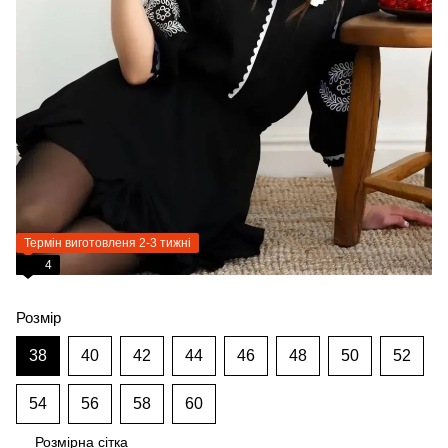
Термін виготовленя 2-3 тижні
4
Розмір
38
40
42
44
46
48
50
52
54
56
58
60
Розмірна сітка