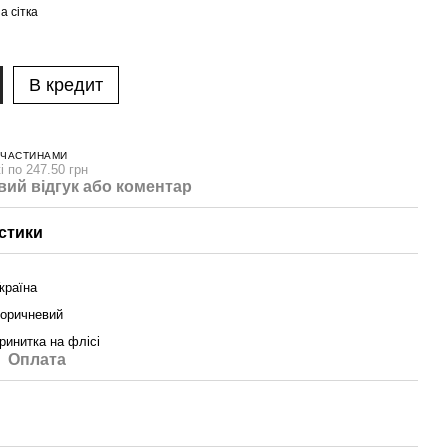
а сітка
В кредит
 ЧАСТИНАМИ
і по 247.50 грн
вий відгук або коментар
стики
країна
оричневий
ринитка на флісі
Оплата