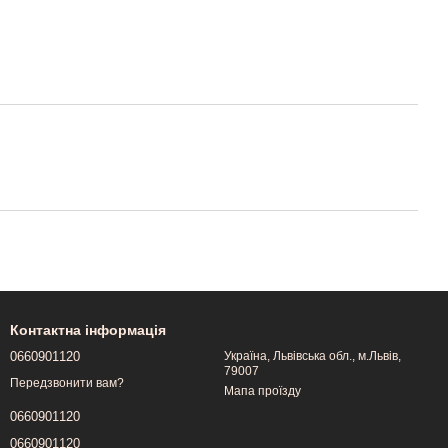
Контактна інформація
0660901120
Україна, Львівська обл., м.Львів,
79007
Передзвонити вам?
Мапа проїзду
0660901120
0660901120