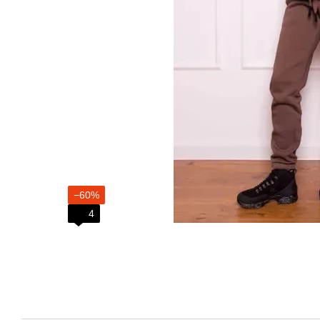
−60%
4