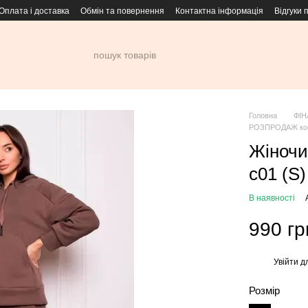
Оплата і доставка
Обмін та повернення
Контактна інформація
Відгуки 
Головна
ФІН
РОЗПРОДАЖ кос
Жіночи
c01 (S)
В наявності
990 гр
Увійти
дл
%
Розмір