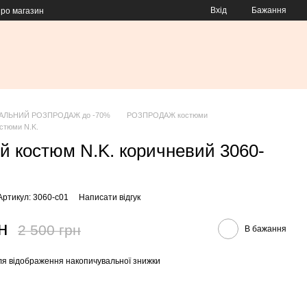
Вхід
Бажання
про магазин
АЛЬНИЙ РОЗПРОДАЖ до -70%
РОЗПРОДАЖ костюми
тюми N.K.
й костюм N.K. коричневий 3060-
Артикул: 3060-c01
Написати відгук
н
2 500 грн
В бажання
я відображення накопичувальної знижки