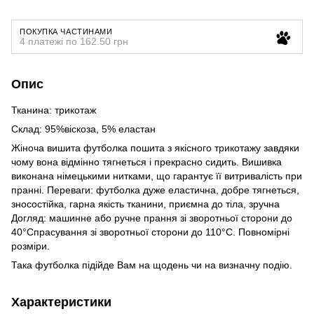
ПОКУПКА ЧАСТИНАМИ
4 платежі по 162.50 грн
Опис
Тканина: трикотаж
Склад: 95%віскоза, 5% еластан
Жіноча вишита футболка пошита з якісного трикотажу завдяки
чому вона відмінно тягнеться і прекрасно сидить. Вишивка
виконана німецькими нитками, що гарантує її витривалість при
пранні. Переваги: футболка дуже еластична, добре тягнеться,
зносостійка, гарна якість тканини, приємна до тіла, зручна
Догляд: машинне або ручне прання зі зворотньої сторони до
40°Спрасування зі зворотньої сторони до 110°С. Повномірні
розміри.
Така футболка підійде Вам на щодень чи на визначну подію.
Характеристики